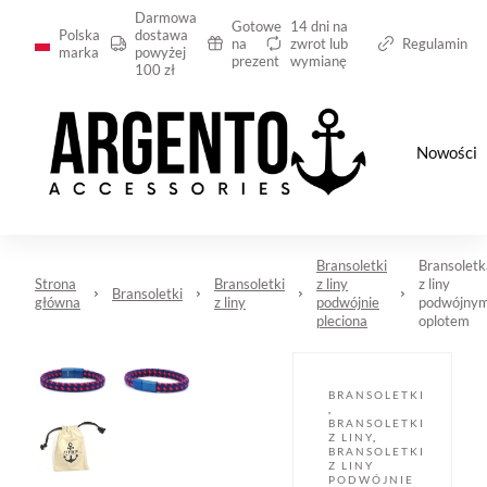
Darmowa
Gotowe
14 dni na
Polska
dostawa
na
zwrot lub
Regulamin
marka
powyżej
prezent
wymianę
100 zł
Nowości
Bransoletki
Bransoletk
Strona
Bransoletki
z liny
z liny
Bransoletki
główna
z liny
podwójnie
podwójny
pleciona
oplotem
BRANSOLETKI
,
BRANSOLETKI
Z LINY
,
BRANSOLETKI
Z LINY
PODWÓJNIE