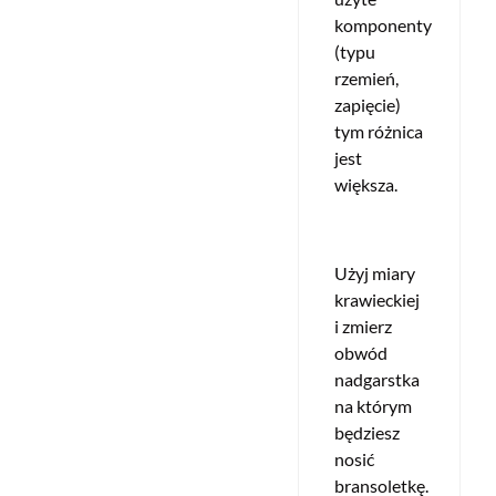
komponenty
(typu
rzemień,
zapięcie)
tym różnica
jest
większa.
Użyj miary
krawieckiej
i zmierz
obwód
nadgarstka
na którym
będziesz
nosić
bransoletkę.