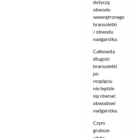
dotyczą
obwodu
wewnętrznego
bransoletki
/ obwodu
nadgarstka.
Całkowita
długość
bransoletki
po
rozpięciu
nie będzie
się równać
obwodowi
nadgarstka.
Czym
grubsze
użyte