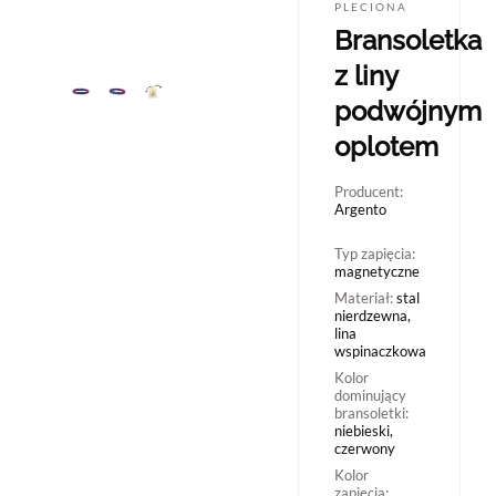
PLECIONA
Bransoletka
z liny
podwójnym
oplotem
Producent:
Argento
Typ zapięcia:
magnetyczne
Materiał:
stal
nierdzewna,
lina
wspinaczkowa
Kolor
dominujący
bransoletki:
niebieski,
czerwony
Kolor
zapięcia: