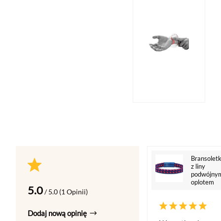
Bransolet
z liny
podwójny
oplotem
5.0
/ 5.0 (1 Opinii)
Dodaj nową opinię