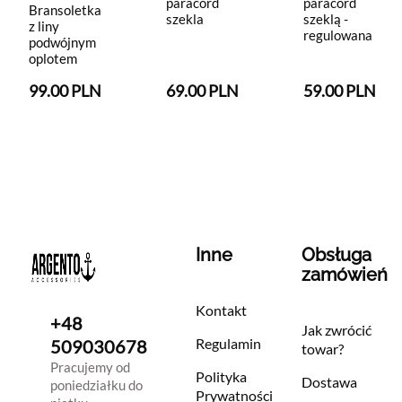
paracord
paracord
Bransoletka
szekla
szeklą -
z liny
regulowana
podwójnym
oplotem
99.00 PLN
69.00 PLN
59.00 PLN
Inne
Obsługa
zamówień
Kontakt
+48
Jak zwrócić
Regulamin
509030678
towar?
Pracujemy od
Polityka
Dostawa
poniedziałku do
Prywatności