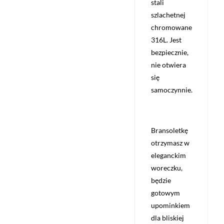
stali
szlachetnej
chromowane
316L. Jest
bezpiecznie,
nie otwiera
się
samoczynnie.
Bransoletkę
otrzymasz w
eleganckim
woreczku,
będzie
gotowym
upominkiem
dla bliskiej