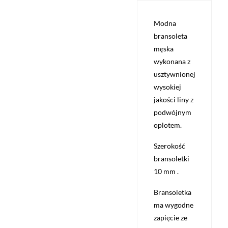
Modna
bransoleta
męska
wykonana z
usztywnionej
wysokiej
jakości liny z
podwójnym
oplotem.
Szerokość
bransoletki
10 mm .
Bransoletka
ma wygodne
zapięcie ze