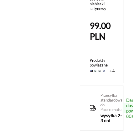
niebieski
satynowy
99.00
PLN
Produkty
powiązane
+4
Przesyłka
Da
standardowa
do
do
Paczkomatu
po
wysyłka 2-
80z
3 dni