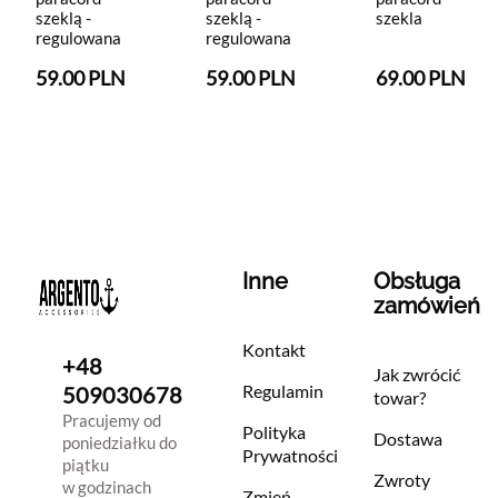
szeklą -
szeklą -
szekla
regulowana
regulowana
59.00 PLN
59.00 PLN
69.00 PLN
Inne
Obsługa
zamówień
Kontakt
+48
Jak zwrócić
Regulamin
509030678
towar?
Pracujemy od
Polityka
Dostawa
poniedziałku do
Prywatności
piątku
Zwroty
w godzinach
Zmień