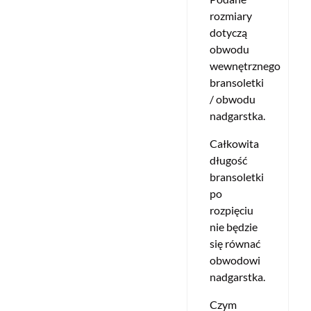
rozmiary
dotyczą
obwodu
wewnętrznego
bransoletki
/ obwodu
nadgarstka.
Całkowita
długość
bransoletki
po
rozpięciu
nie będzie
się równać
obwodowi
nadgarstka.
Czym