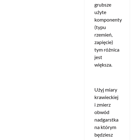
grubsze
użyte
komponenty
(typu
rzemień,
zapięcie)
tym różnica
jest
większa.
Użyj miary
krawieckiej
i zmierz
obwód
nadgarstka
na którym
będziesz