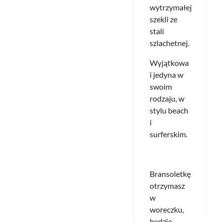
wytrzymałej
szekli ze
stali
szlachetnej.
Wyjątkowa
i jedyna w
swoim
rodzaju, w
stylu beach
i
surferskim.
Bransoletkę
otrzymasz
w
woreczku,
będzie