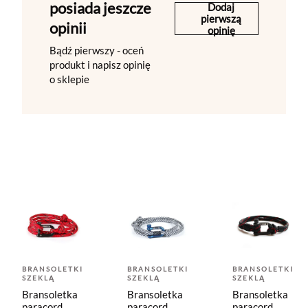
posiada jeszcze
Dodaj
pierwszą
opinii
opinię
Bądź pierwszy - oceń
produkt i napisz opinię
o sklepie
BRANSOLETKI
BRANSOLETKI
BRANSOLETKI
SZEKLĄ
SZEKLĄ
SZEKLĄ
Bransoletka
Bransoletka
Bransoletka
paracord
paracord
paracord