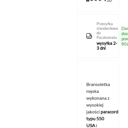
+10
Przesyłka
Da
standardowa
do
do
Paczkomatu
po
wysyłka 2-
80z
3 dni
Bransoletka
męska
wykonana z
wysokiej
jakości
paracordu
typu 550
USA
i