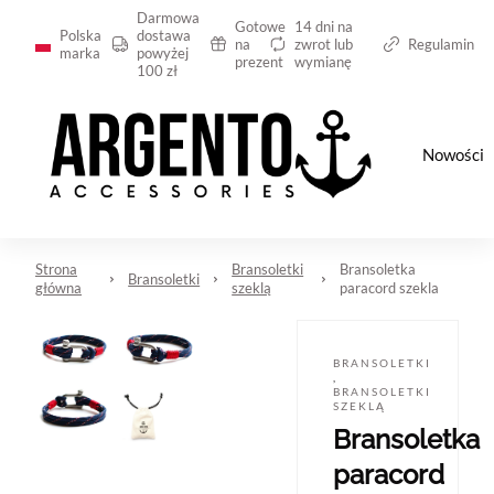
Darmowa
Gotowe
14 dni na
Polska
dostawa
na
zwrot lub
Regulamin
marka
powyżej
prezent
wymianę
100 zł
Nowości
Strona
Bransoletki
Bransoletka
Bransoletki
główna
szeklą
paracord szekla
BRANSOLETKI
,
BRANSOLETKI
SZEKLĄ
Bransoletka
paracord