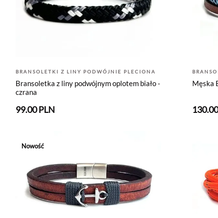
BRANSOLETKI Z LINY PODWÓJNIE PLECIONA
BRANSO
Bransoletka z liny podwójnym oplotem biało -
Męska B
czrana
99.00 PLN
130.0
Nowość