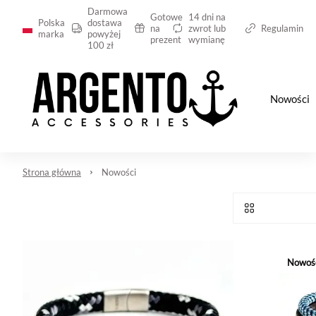
Darmowa
Gotowe
14 dni na
Polska
dostawa
na
zwrot lub
Regulamin
marka
powyżej
prezent
wymianę
100 zł
Nowości
Strona główna
Nowości
Nowoś