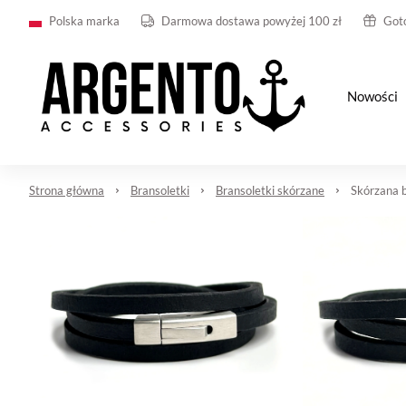
Polska marka
Darmowa dostawa powyżej 100 zł
Got
Nowości
Strona główna
Bransoletki
Bransoletki skórzane
Skórzana 