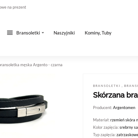
owe na prezent
Bransoletki
Naszyjniki
Kominy, Tuby
bransoletka męska Argento - czarna
BRANSOLETKI
,
BRANS
Skórzana bra
Producent:
Argentomen
Materiał:
rzemień skóra 
Kolor zapięcia:
srebrny s
Typ zapięcia:
zatrzaskow