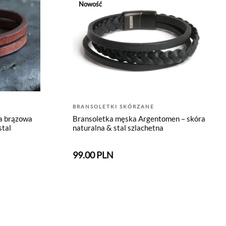
Nowość
BRANSOLETKI SKÓRZANE
a brązowa
Bransoletka męska Argentomen – skóra
stal
naturalna & stal szlachetna
99.00 PLN