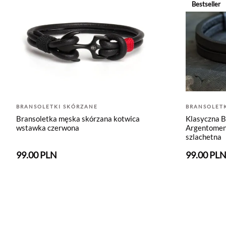
Bestseller
BRANSOLETKI SKÓRZANE
BRANSOLET
Bransoletka męska skórzana kotwica
Klasyczna B
wstawka czerwona
Argentomen 
szlachetna
99.00 PLN
99.00 PL