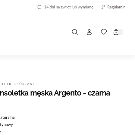
14 dni na zwrot lub wymianę
Regulamin
OLETKI SKÓRZANE
nsoletka męska Argento - czarna
naturalna
atynowy
e