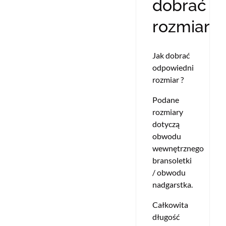
dobrać
rozmiar?
Jak dobrać
odpowiedni
rozmiar ?
Podane
rozmiary
dotyczą
obwodu
wewnętrznego
bransoletki
/ obwodu
nadgarstka.
Całkowita
długość