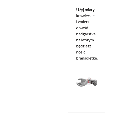
Użyj miary
krawieckiej
i zmierz
obwód
nadgarstka
na którym
będziesz
nosić
bransoletkę.