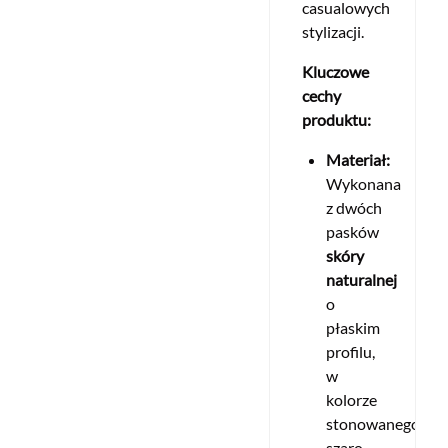
casualowych
stylizacji.
Kluczowe
cechy
produktu:
Materiał:
Wykonana
z dwóch
pasków
skóry
naturalnej
o
płaskim
profilu,
w
kolorze
stonowanego
szaro