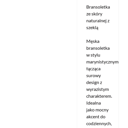
Bransoletka
ze skóry
naturalnej z
szeklą
Męska
bransoletka
w stylu
marynistycznym,
łącząca
surowy
design z
wyrazistym
charakterem.
Idealna
jako mocny
akcent do
codziennych,