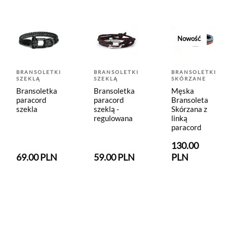
Nowość
BRANSOLETKI
BRANSOLETKI
BRANSOLETKI
SZEKLĄ
SZEKLĄ
SKÓRZANE
Bransoletka
Bransoletka
Męska
paracord
paracord
Bransoleta
szekla
szeklą -
Skórzana z
regulowana
linką
paracord
130.00
69.00 PLN
59.00 PLN
PLN