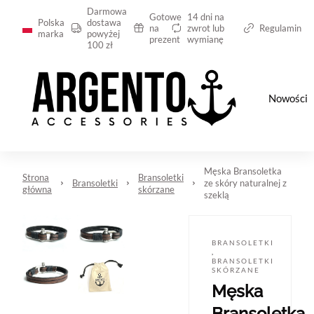
Darmowa
Gotowe
14 dni na
Polska
dostawa
na
zwrot lub
Regulamin
marka
powyżej
prezent
wymianę
100 zł
Nowości
Męska Bransoletka
Strona
Bransoletki
Bransoletki
ze skóry naturalnej z
główna
skórzane
szeklą
BRANSOLETKI
,
BRANSOLETKI
SKÓRZANE
Męska
Bransoletka