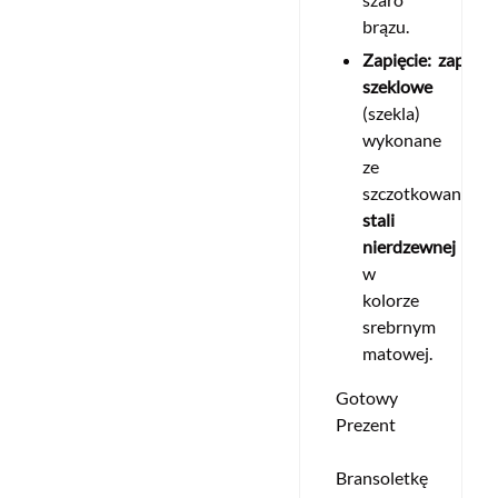
brązu.
Zapięcie:
zapięci
szeklowe
(szekla)
wykonane
ze
szczotkowanej
stali
nierdzewnej
w
kolorze
srebrnym
matowej.
Gotowy
Prezent
Bransoletkę