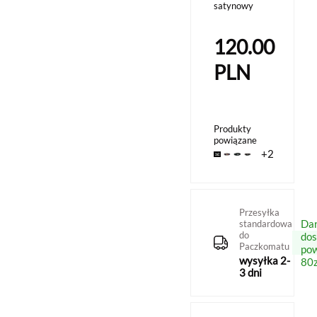
satynowy
120.00
PLN
Produkty
powiązane
+2
Przesyłka
Da
standardowa
do
do
Paczkomatu
po
wysyłka 2-
80z
3 dni