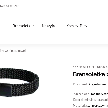
owe na prezent
Bransoletki
Naszyjniki
Kominy, Tuby
liny wspinaczkowej
BRANSOLETKI
,
BRANSO
Bransoletka 
Producent:
Argentomen
Typ zapięcia:
magnetyczn
Kolor dominujący bransol
Materiał:
stal nierdzewna