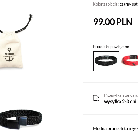
Kolor zapięcia:
czarny sa
99.00
PLN
Produkty powiązane
Przesyłka standar
wysyłka 2-3 dni
Modna bransoleta męsk