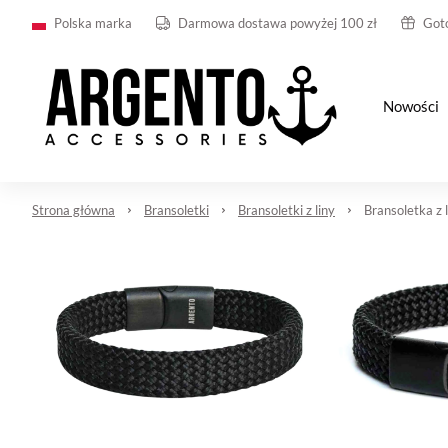
Polska marka
Darmowa dostawa powyżej 100 zł
Got
Nowości
Strona główna
Bransoletki
Bransoletki z liny
Bransoletka z 