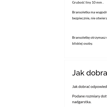
Grubość liny 10 mm .
Bransoletka ma wygodne
bezpiecznie, nie otwier
Bransoletkę otrzymasz
bliskiej osoby.
Jak dobra
Jak dobrać odpowiedn
Podane rozmiary dot
nadgarstka.