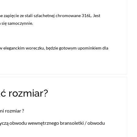
 zapięcie ze stali szlachetnej chromowane 316L. Jest
a się samoczynnie.
 w eleganckim woreczku, będzie gotowym upominkiem dla
ć rozmiar?
i rozmiar ?
yczą obwodu wewnętrznego bransoletki / obwodu