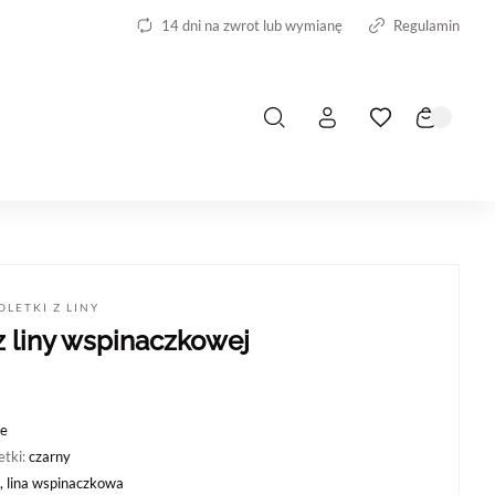
14 dni na zwrot lub wymianę
Regulamin
LETKI Z LINY
z liny wspinaczkowej
e
etki:
czarny
, lina wspinaczkowa