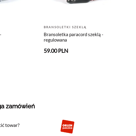
BRANSOLETKI SZEKLĄ
-
Bransoletka paracord szeklą -
regulowana
59.00 PLN
ga zamówień
ić towar?