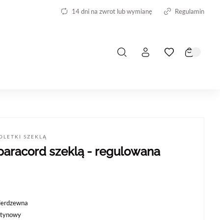
14 dni na zwrot lub wymianę
Regulamin
OLETKI SZEKLĄ
paracord szeklą - regulowana
nierdzewna
atynowy