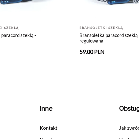
I SZEKLĄ
BRANSOLETKI SZEKLĄ
 paracord szeklą -
Bransoletka paracord szeklą 
regulowana
N
59.00 PLN
Inne
Obsłu
Kontakt
Jak zwróc