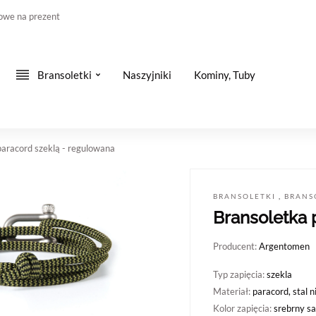
owe na prezent
Bransoletki
Naszyjniki
Kominy, Tuby
paracord szeklą - regulowana
BRANSOLETKI
,
BRANS
Bransoletka 
Producent:
Argentomen
Typ zapięcia:
szekla
Materiał:
paracord, stal 
Kolor zapięcia:
srebrny s