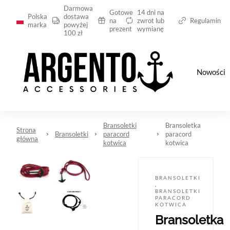
Darmowa
Gotowe
14 dni na
Polska
dostawa
na
zwrot lub
Regulamin
marka
powyżej
prezent
wymianę
100 zł
Nowości
Bransoletki
Bransoletka
Strona
Bransoletki
paracord
paracord
główna
kotwica
kotwica
BRANSOLETKI
,
BRANSOLETKI
PARACORD
KOTWICA
Bransoletka