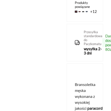
Produkty
powiązane
+12
Przesyłka
Da
standardowa
do
do
Paczkomatu
po
wysyłka 2-
80z
3 dni
Bransoletka
męska
wykonana z
wysokiej
jakości
paracordu