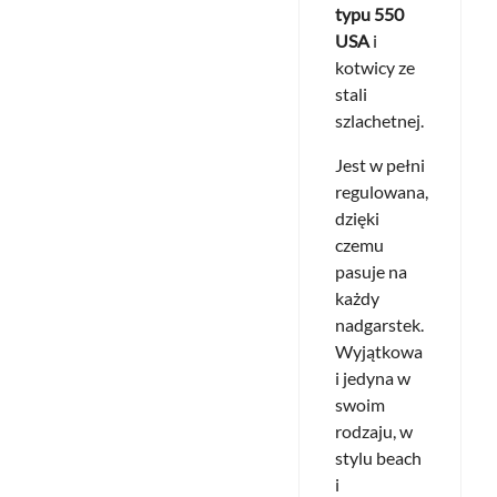
typu 550
USA
i
kotwicy ze
stali
szlachetnej.
Jest w pełni
regulowana,
dzięki
czemu
pasuje na
każdy
nadgarstek.
Wyjątkowa
i jedyna w
swoim
rodzaju, w
stylu beach
i