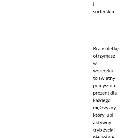
i
surferskim.
Bransoletkę
otrzymasz
w
woreczku,
to ś
wietny
pomysł na
prezent dla
każdego
mężczyzny,
który lubi
aktywny
tryb życia i
nie boi się