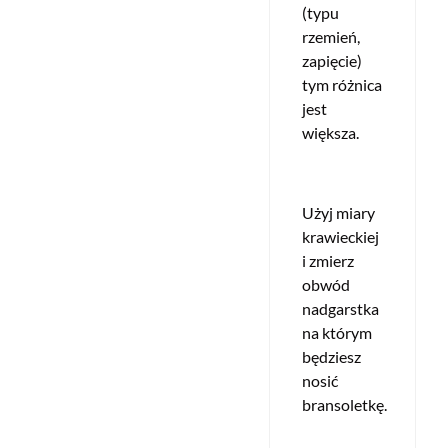
(typu
rzemień,
zapięcie)
tym różnica
jest
większa.
Użyj miary
krawieckiej
i zmierz
obwód
nadgarstka
na którym
będziesz
nosić
bransoletkę.