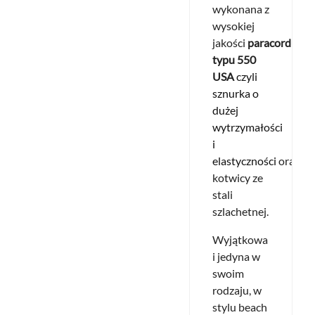
wykonana z
wysokiej
jakości
paracordu
typu 550
USA
czyli
sznurka o
dużej
wytrzymałości
i
elastyczności
oraz
kotwicy ze
stali
szlachetnej.
Wyjątkowa
i jedyna w
swoim
rodzaju, w
stylu beach