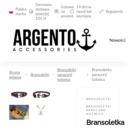
Darmowa
Gotowe
14 dni na
Polska
dostawa
na
zwrot lub
Regulamin
marka
powyżej
prezent
wymianę
100 zł
Nowości
Bransoletki
Bransoletka
Strona
Bransoletki
paracord
paracord
główna
kotwica
kotwica
BRANSOLETKI
,
BRANSOLETKI
PARACORD
KOTWICA
Bransoletka