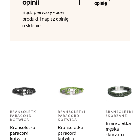
opinii
opinię
Bądź pierwszy - oceń
produkt i napisz opinię
o sklepie
BRANSOLETKI
BRANSOLETKI
BRANSOLETKI
PARACORD
PARACORD
SKÓRZANE
KOTWICA
KOTWICA
Bransoletka
Bransoletka
Bransoletka
męska
paracord
paracord
skórzana
kotwica
kotwica