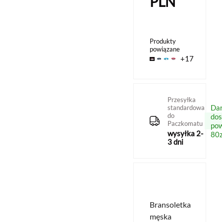
PLN
Produkty
powiązane
+17
Przesyłka
Da
standardowa
do
do
Paczkomatu
po
wysyłka 2-
80z
3 dni
Bransoletka
męska