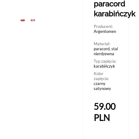
paracord
karabińczyk
Producent:
Argentomen
Materiał:
paracord, stal
nierdzewna
Typ zapięcia:
karabińczyk
Kolor
zapięcia:
czarny
satynowy
59.00
PLN