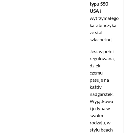
typu 550
USA
i
wytrzymałego
karabińczyka
ze stali
szlachetnej.
Jest w pełni
regulowana,
dzięki
czemu
pasuje na
każdy
nadgarstek.
Wyjątkowa
i jedyna w
swoim
rodzaju, w
stylu beach