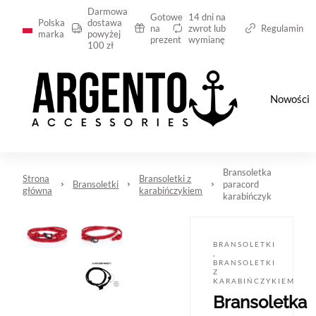
Darmowa
Gotowe
14 dni na
Polska
dostawa
na
zwrot lub
Regulamin
marka
powyżej
prezent
wymianę
100 zł
Nowości
Bransoletka
Strona
Bransoletki z
Bransoletki
paracord
główna
karabińczykiem
karabińczyk
BRANSOLETKI
,
BRANSOLETKI
Z
KARABIŃCZYKIEM
Bransoletka