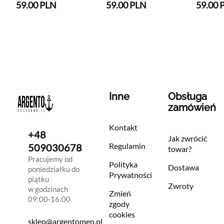
59.00 PLN
59.00 PLN
59.00 
Inne
Obsługa
zamówień
Kontakt
+48
Jak zwrócić
Regulamin
509030678
towar?
Pracujemy od
Polityka
Dostawa
poniedziałku do
Prywatności
piątku
Zwroty
w godzinach
Zmień
09:00-16:00
zgody
cookies
sklep@argentomen.pl