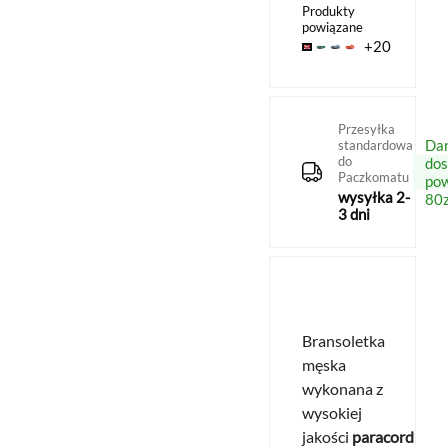
Produkty
powiązane
+20
Przesyłka
Da
standardowa
do
do
Paczkomatu
po
wysyłka 2-
80z
3 dni
Bransoletka
męska
wykonana z
wysokiej
jakości
paracordu