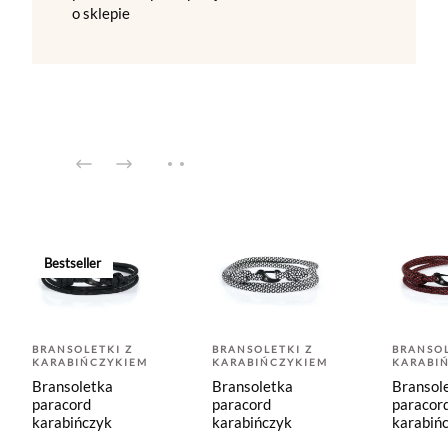
o sklepie
Bestseller
BRANSOLETKI Z
BRANSOLETKI Z
BRANSOL
KARABIŃCZYKIEM
KARABIŃCZYKIEM
KARABI
Bransoletka
Bransoletka
Bransol
paracord
paracord
paracor
karabińczyk
karabińczyk
karabiń