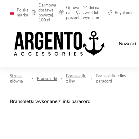
Darmowa
Gotowe
14 dni na
Polska
dostawa
na
zwrot lub
Regulamin
marka
powyżej
prezent
wymianę
100 zł
Nowości
Strona
Bransoletki
Bransoletki z liny
Bransoletki
główna
z liny
paracord
Bransoletki wykonane z linki paracord