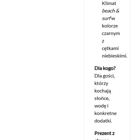
Klimat
beach &
surf
w
kolorze
czarnym
z
cętkami
niebieskimi.
Dla kogo?
Dla gości,
którzy
kochają
słońce,
wodę i
konkretne
dodatki.
Prezent z