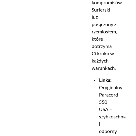
kompromisów.
Surferski
luz
połączony z
rzemiosłem,
które
dotrzyma
Ci kroku w
każdych
warunkach.
Linka:
Oryginalny
Paracord
550
USA –
szybkoschnący
i
odporny