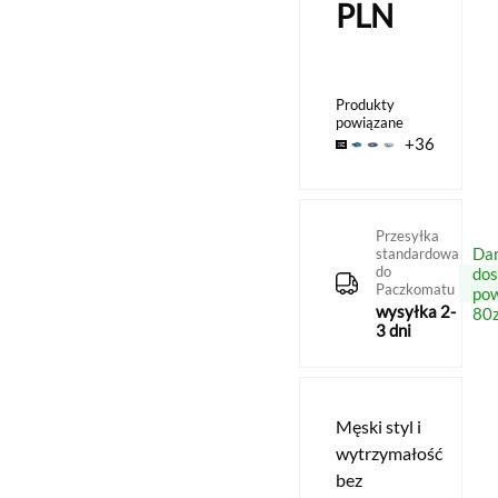
PLN
Produkty
powiązane
+36
Przesyłka
Da
standardowa
do
do
Paczkomatu
po
wysyłka 2-
80z
3 dni
Męski styl i
wytrzymałość
bez