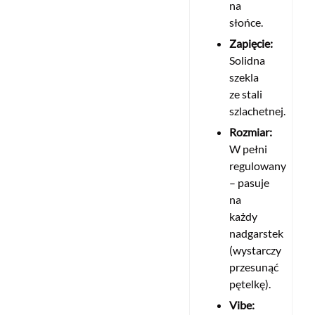
na
słońce.
Zapięcie:
Solidna
szekla
ze stali
szlachetnej.
Rozmiar:
W pełni
regulowany
– pasuje
na
każdy
nadgarstek
(wystarczy
przesunąć
pętelkę).
Vibe: