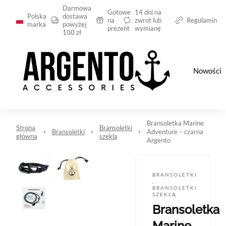
Darmowa
Gotowe
14 dni na
Polska
dostawa
na
zwrot lub
Regulamin
marka
powyżej
prezent
wymianę
100 zł
Nowości
Bransoletka Marine
Strona
Bransoletki
Bransoletki
Adventure – czarna
główna
szeklą
Argento
BRANSOLETKI
,
BRANSOLETKI
SZEKLĄ
Bransoletka
Marine